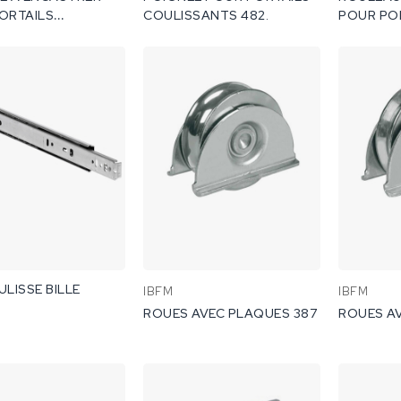
ORTAILS
COULISSANTS 482.
POUR PO
SANTS TYPE
COULISS
485G .
LISSE BILLE
IBFM
IBFM
ROUES AVEC PLAQUES 387
ROUES A