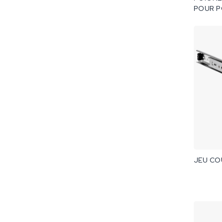
POUR P
COULIS
GRAND 
JEU COU