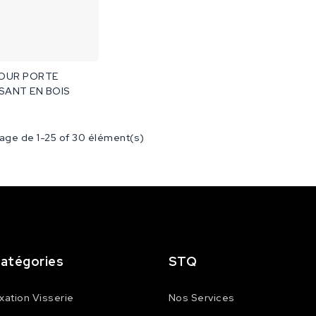
POUR PORTE
SANT EN BOIS
hage de 1-25 of 30 élément(s)
atégories
STQ
ixation Visserie
Nos Services