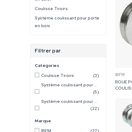
Coulisse Tiroirs
Système coulissant pour porte
en bois
Filtrer par
Catégories
IBFM
Coulisse Tiroirs
(3)
ROUE P
Système coulissant pour porte en bois
COULIS
(5)
Systéme coulissant pour porte en acier
(22)
Marque
IBFM
(22)