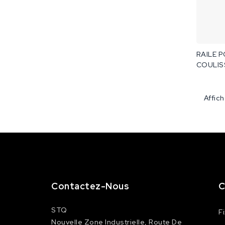
RAILE 
COULIS
Affic
Contactez-Nous
C
STQ
F
Nouvelle Zone Industrielle, Route De