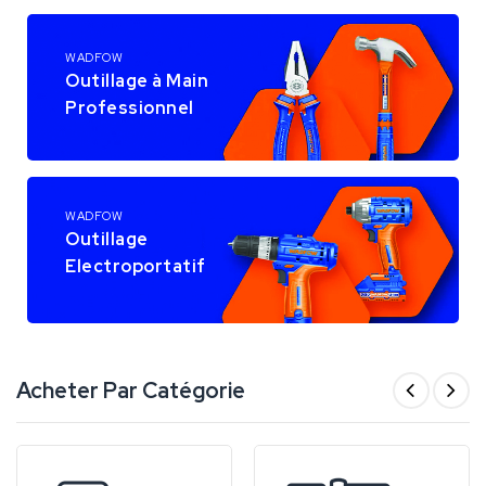
WADFOW
Outillage à Main
Professionnel
WADFOW
Outillage
Electroportatif
Acheter Par Catégorie