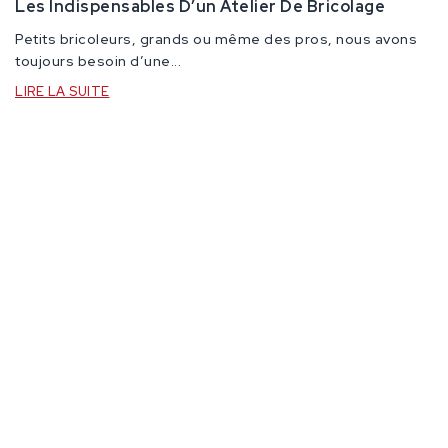
Les Indispensables D’un Atelier De Bricolage
Petits bricoleurs, grands ou même des pros, nous avons
toujours besoin d’une...
LIRE LA SUITE
Contactez-Nous
Catégories
STQ
Newsletter
Abonnez-vous à notre newsletter pour recevoir des
nouvelles et des réductions spéciales.