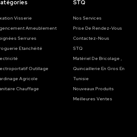
atégories
STQ
ixation Visserie
Nos Services
gencement Ameublement
Prise De Rendez-Vous
oignées Serrures
Contactez-Nous
roguerie Etanchéité
STQ
lectricité
Matériel De Bricolage ,
lectroportatif Outillage
Quincaillerie En Gros En
ardinage Agricole
Tunisie
anitaire Chauffage
Nouveaux Produits
Meilleures Ventes