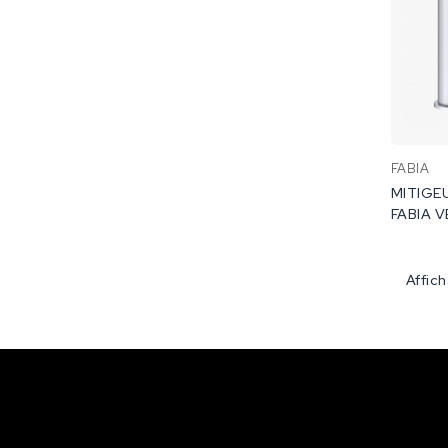
FABIA
MITIGE
FABIA V
Affic