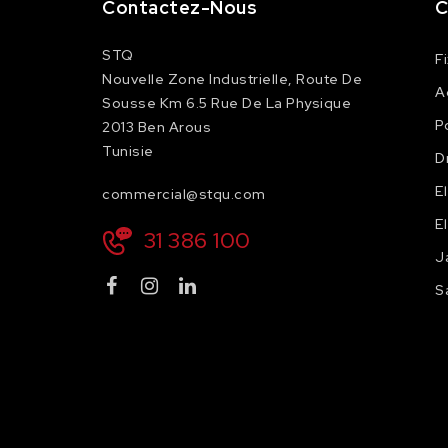
Contactez-Nous
C
STQ
F
Nouvelle Zone Industrielle, Route De
A
Sousse Km 6.5 Rue De La Physique
P
2013 Ben Arous
Tunisie
D
E
commercial@stqu.com
E
31 386 100
J
S