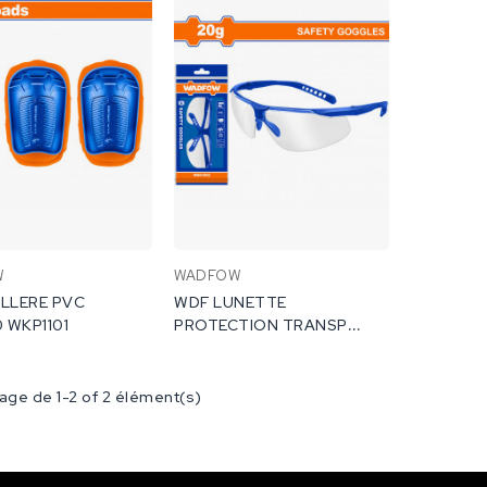
W
WADFOW
LLERE PVC
WDF LUNETTE
 WKP1101
PROTECTION TRANSP
WSG1802
hage de 1-2 of 2 élément(s)