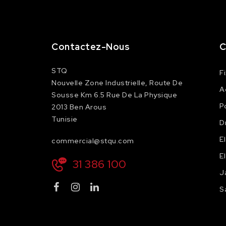
Contactez-Nous
C
STQ
F
Nouvelle Zone Industrielle, Route De
A
Sousse Km 6.5 Rue De La Physique
P
2013 Ben Arous
Tunisie
D
E
commercial@stqu.com
E
31 386 100
J
S