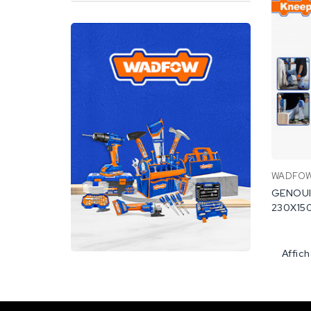
WADFO
GENOUI
230X150
Affic