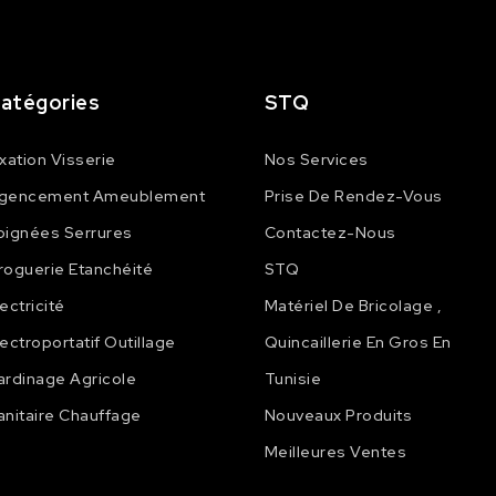
atégories
STQ
ixation Visserie
Nos Services
gencement Ameublement
Prise De Rendez-Vous
oignées Serrures
Contactez-Nous
roguerie Etanchéité
STQ
lectricité
Matériel De Bricolage ,
lectroportatif Outillage
Quincaillerie En Gros En
ardinage Agricole
Tunisie
anitaire Chauffage
Nouveaux Produits
Meilleures Ventes