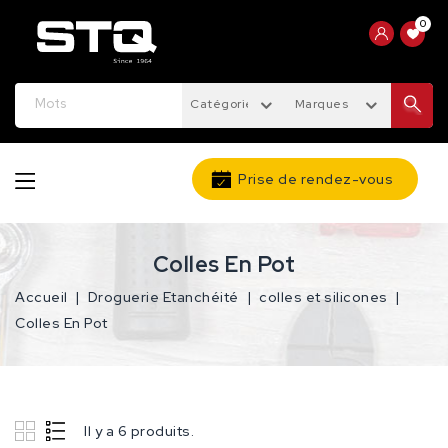
0
Catégories
Marques
Prise de rendez-vous
Colles En Pot
Accueil
Droguerie Etanchéité
colles et silicones
Colles En Pot
Il y a 6 produits.