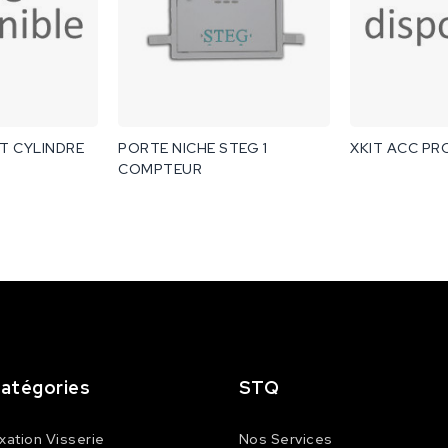
T CYLINDRE
PORTE NICHE STEG 1
XKIT ACC PR
COMPTEUR
atégories
STQ
ixation Visserie
Nos Services