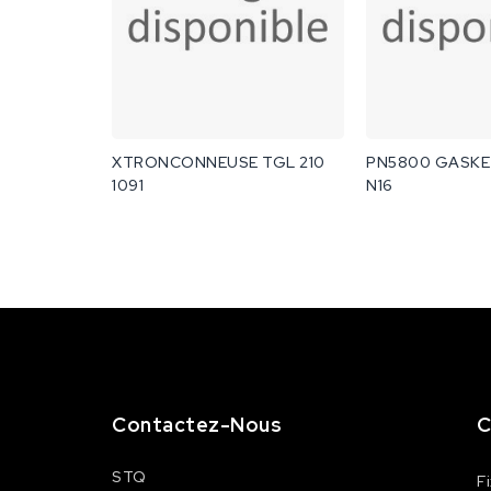
XTRONCONNEUSE TGL 210
PN5800 GASKE
1091
N16
Contactez-Nous
C
STQ
F