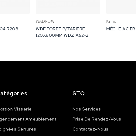
WADFOW
Krino
04 R208
WDF FORET P/TARIERE
MÈCHE ACIER 
120X800MM WDZ1A52-2
atégories
STQ
ixation Visserie
Nos Services
gencement Ameublement
Prise De Rendez-Vous
oignées Serrures
Contactez-Nous