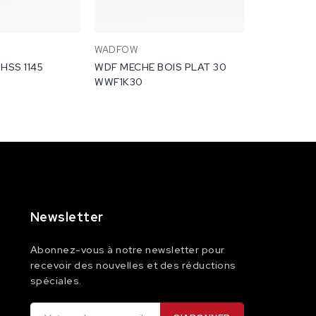
WADFOW
Diager
HSS 1145
WDF MECHE BOIS PLAT 30
MB16 MECH
WWF1K30
DIAGER
Newsletter
Abonnez-vous à notre newsletter pour
recevoir des nouvelles et des réductions
spéciales.