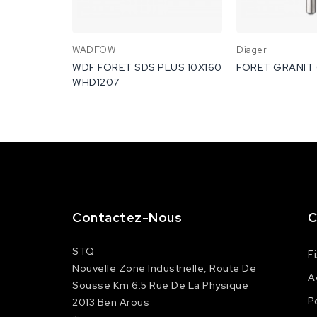
WADFOW
Diager
WDF FORET SDS PLUS 10X160
FORET GRANIT 
WHD1207
Contactez-Nous
C
STQ
F
Nouvelle Zone Industrielle, Route De
A
Sousse Km 6.5 Rue De La Physique
P
2013 Ben Arous